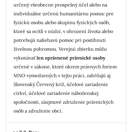
určený všeobecne prospešný účel alebo na
individuálne určenú humanitárnu pomoc pre
fyzickú osobu alebo skupinu fyzických osôb,
ktoré sa ocitli v núdzi, v ohrození života alebo
potrebujú naliehavú pomoc pri postihnutí
živelnou pohromou. Verejnú zbierku môžu
vykonávať
len oprávnené právnické osoby
určené v zákone, ktoré okrem právnych foriem
MNO vymedzených v tejto práci, zahŕňajú aj
Slovenský Červený kríž, účelové zariadenie
cirkvi, účelové zariadenie náboženskej
spoločnosti, záujmové združenie právnických
osôb a združenie obcí.